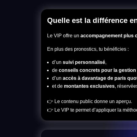
Quelle est la différence e
Le VIP offre un
accompagnement plus co
En plus des pronostics, tu bénéficies :
d’un
suivi personnalisé
,
de
conseils concrets pour la gestion 
d’un
accès à davantage de paris quo
et de
montantes exclusives
, réservé
👉 Le contenu public donne un aperçu.
👉 Le VIP te permet d’appliquer la métho