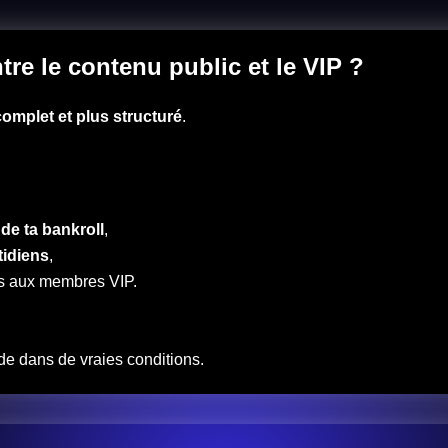
ntre le contenu public et le VIP ?
mplet et plus structuré
.
de ta bankroll
,
tidiens
,
es aux membres VIP.
de dans de vraies conditions.