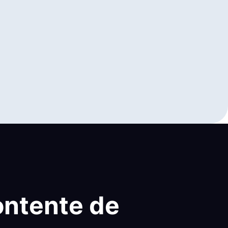
ontente de