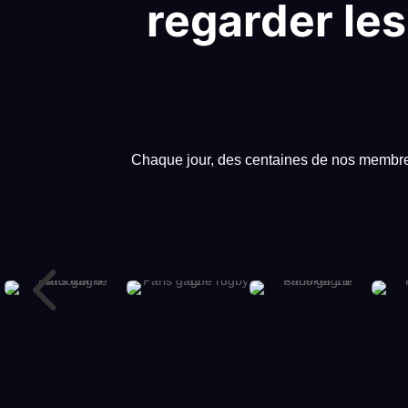
regarder les
Chaque jour, des centaines de nos membres
4