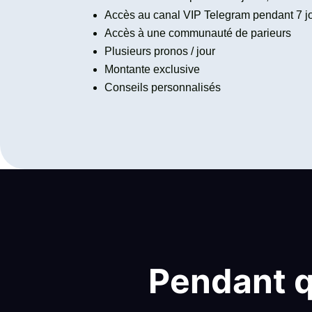
Accès au canal VIP Telegram pendant 7 j
Accès à une communauté de parieurs
Plusieurs pronos / jour
Montante exclusive
Conseils personnalisés
Pendant q