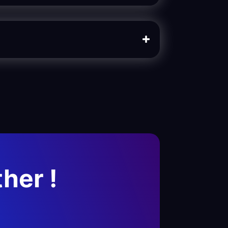
her !