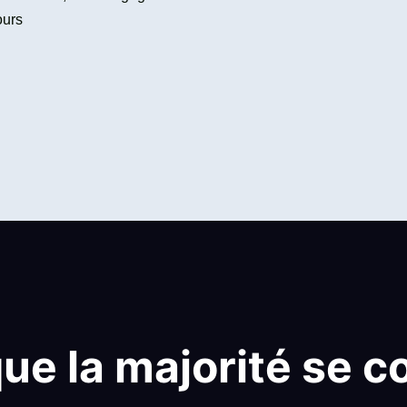
ours
ue la majorité se c