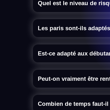
Quel est le niveau de ris
Les paris sont-ils adapté
Est-ce adapté aux débuta
Peut-on vraiment être rent
Combien de temps faut-il