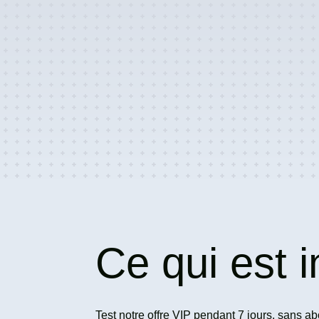
Ce qui est i
Test notre offre VIP pendant 7 jours, sans