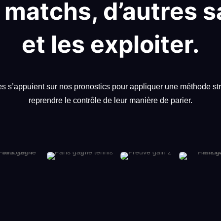
 matchs, d’autres sa
et les exploiter.
 s’appuient sur nos pronostics pour appliquer une méthode stru
reprendre le contrôle de leur manière de parier.