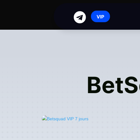

VIP
BetS