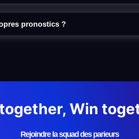
ropres pronostics ?
 together, Win toget
Rejoindre la squad des parieurs