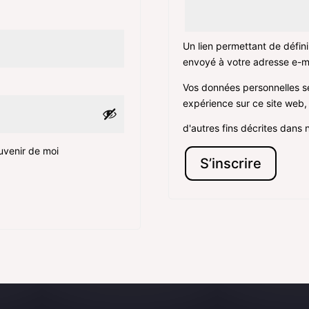
Un lien permettant de défin
envoyé à votre adresse e-ma
Vos données personnelles se
expérience sur ce site web,
d'autres fins décrites dans 
uvenir de moi
S’inscrire