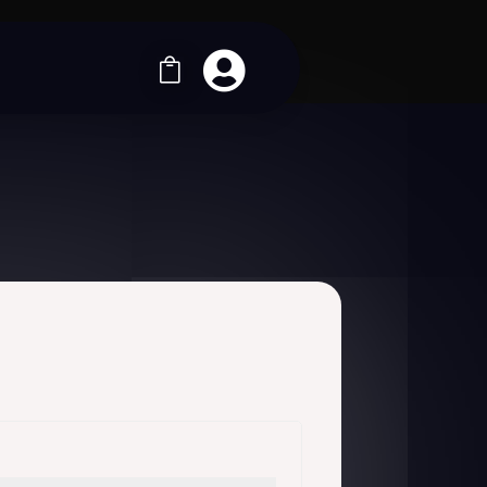




e