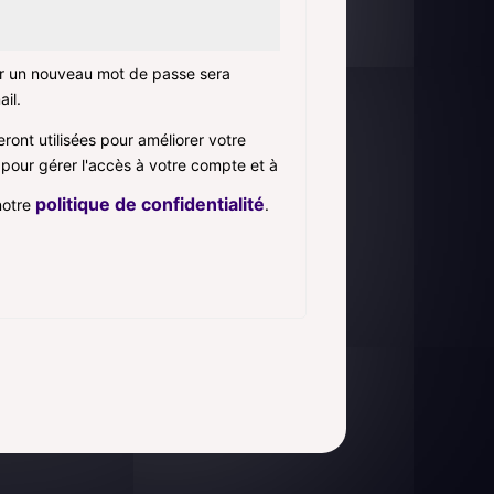
ir un nouveau mot de passe sera
il.
ront utilisées pour améliorer votre
 pour gérer l'accès à votre compte et à
politique de confidentialité
notre
.