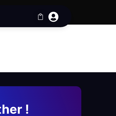




her !