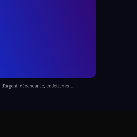
te d’argent, dépendance, endettement.