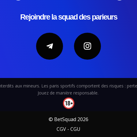
Rejoindre la squad des parieurs
interdits aux mineurs. Les paris sportifs comportent des risques : per
Jouez de manière responsable.
©
BetSquad 2026
CGV
-
CGU